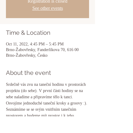
Registration is closed
See other events
Time & Location
Oct 11, 2022, 4:45 PM – 5:45 PM
Brno-Žabovřesky, Fanderlíkova 70, 616 00
Brno-Žabovřesky, Česko
About the event
Srdečně vás zvu na taneční hodinu v prostorách 
projektu (do sebe). V první části hodiny se na 
sebe naladíme a připravíme tělo k tanci. 
Osvojíme jednoduché taneční kroky a groovy :). 
Seznámíme se se svým vnitřním tanečním 
prostorem a budeme mít prostor i k jeho 
sebevyjádření. Na hodině nás budou provázet 
rytmy RnB, soul a house hudby. Součástí hodiny 